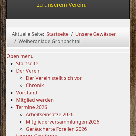
zu unserem Verein.
Aktuelle Seite:
Startseite
Unsere Gewässer
Weiheranlage Grohbachtal
Open menu
Startseite
Der Verein
Der Verein stellt sich vor
Chronik
Vorstand
Mitglied werden
Termine 2026
Arbeitseinsätze 2026
Mitgliederversammlungen 2026
Geräucherte Forellen 2026