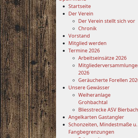
Startseite
Der Verein
Der Verein stellt sich vor
Chronik
Vorstand
Mitglied werden
Termine 2026
Arbeitseinsätze 2026
Mitgliederversammlunge
2026
Geräucherte Forellen 202
Unsere Gewässer
Weiheranlage
Grohbachtal
Bliesstrecke ASV Bierbac
Angelkarten Gastangler
Schonzeiten, Mindestmaße u.
Fangbegrenzungen