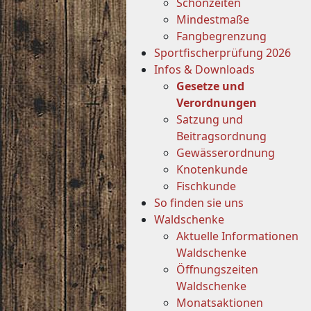
Schonzeiten
Mindestmaße
Fangbegrenzung
Sportfischerprüfung 2026
Infos & Downloads
Gesetze und
Verordnungen
Satzung und
Beitragsordnung
Gewässerordnung
Knotenkunde
Fischkunde
So finden sie uns
Waldschenke
Aktuelle Informationen
Waldschenke
Öffnungszeiten
Waldschenke
Monatsaktionen