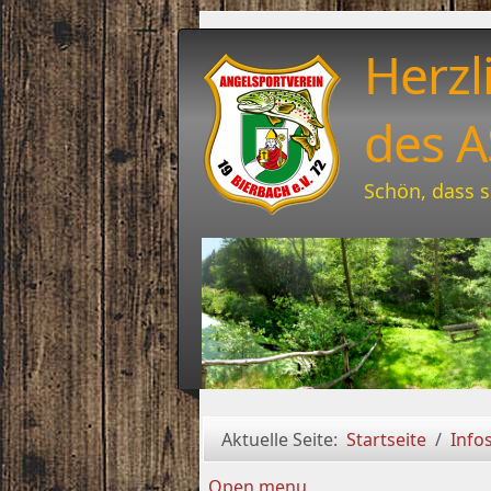
Herzl
des A
Schön, dass s
Aktuelle Seite:
Startseite
Info
Open menu